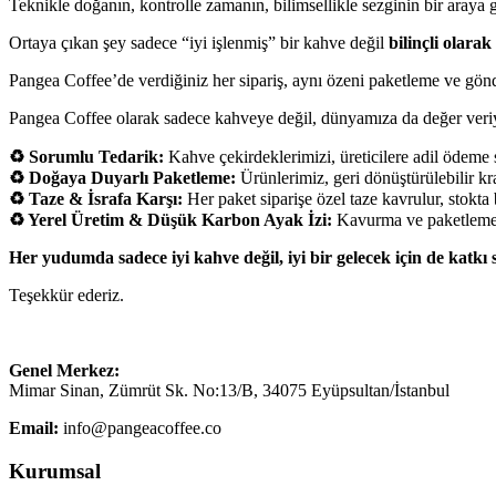
Teknikle doğanın, kontrolle zamanın, bilimsellikle sezginin bir araya g
Ortaya çıkan şey sadece “iyi işlenmiş” bir kahve değil
bilinçli olarak
Pangea Coffee’de verdiğiniz her sipariş, aynı özeni paketleme ve gönde
Pangea Coffee olarak sadece kahveye değil, dünyamıza da değer veriy
♻️ Sorumlu Tedarik:
Kahve çekirdeklerimizi, üreticilere adil ödeme s
♻️ Doğaya Duyarlı Paketleme:
Ürünlerimiz, geri dönüştürülebilir kr
♻️ Taze & İsrafa Karşı:
Her paket siparişe özel taze kavrulur, stokta
♻️
Yerel Üretim & Düşük Karbon Ayak İzi:
Kavurma ve paketleme iş
Her yudumda sadece iyi kahve değil, iyi bir gelecek için de katkı 
Teşekkür ederiz.
Genel Merkez:
Mimar Sinan, Zümrüt Sk. No:13/B, 34075 Eyüpsultan/İstanbul
Email:
info@pangeacoffee.co
Kurumsal