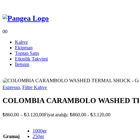
0
0
Kahve
Ekipman
Toptan Satış
Etkinlik Takvimi
İletişim
Espresso
,
Filtre Kahve
COLOMBIA CARAMBOLO WASHED T
₺
860,00
–
₺
3.120,00
Fiyat aralığı: ₺860,00 - ₺3.120,00
1000gr
Gramaj
250gr