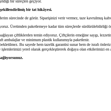
eldiği bir süreçten geçiyor.
 şekillendirilmiş bir tat hikâyesi.
rim sürecinde de görür. Siparişinizi verir vermez, taze kavrulmuş kahve
oruz. Üretimden paketlemeye kadar tüm süreçlerde sürdürülebilirliği ön
ağlayan çiftliklerden temin ediyoruz. Çiftçilerin emeğine saygı, lezzetin
aft ambalajlar ve minimum plastik kullanımıyla paketlenir.
 bekletilmez. Bu sayede hem tazelik garantisi sunar hem de israfı önleriz
lemlerimizi yerel olarak gerçekleştirerek doğaya olan etkilerimizi en a
sağlıyorsunuz.