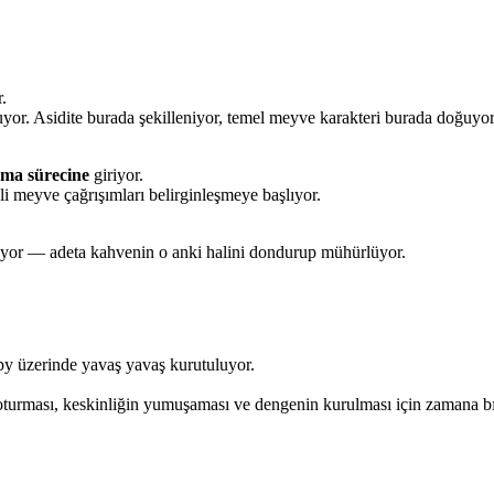
r.
yor. Asidite burada şekilleniyor, temel meyve karakteri burada doğuyor
rma sürecine
giriyor.
ekli meyve çağrışımları belirginleşmeye başlıyor.
tliyor — adeta kahvenin o anki halini dondurup mühürlüyor.
y üzerinde yavaş yavaş kurutuluyor.
oturması, keskinliğin yumuşaması ve dengenin kurulması için zamana bı