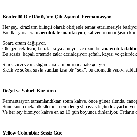
Kontrollü Bir Dönüşüm: Çift Aşamalı Fermantasyon
Her şey, kirazların bilinçli olarak oksijenle temas ettirilmesiyle başlıyo
Bu ilk aşama, yani
aerobik fermantasyon
, kahvenin omurgasını kuru
Sonra ortam değişiyor.
Oksijen çekiliyor, kirazlar suya alınıyor ve uzun bir
anaerobik daldı
Bu sessiz, kapalı ortamda tatlar derinleşiyor; şeftali, kayısı ve çekird
Süreç zirveye ulaştığında ise ani bir müdahale geliyor:
Sıcak ve soğuk suyla yapılan kısa bir “şok”, bu aromatik yapıyı sabi
Doğal ve Sabırlı Kurutma
Fermantasyon tamamlandıktan sonra kahve, önce güneş altında, canop
Sonrasında mekanik silolarla nem dengesi hassas biçimde ayarlanıyor.
Ve her şey bitmiyor kahve en az 10 gün boyunca dinleniyor. Tatların 
Yellow Colombia: Sessiz Güç