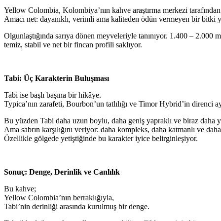
Yellow Colombia, Kolombiya’nın kahve araştırma merkezi tarafından g
Amacı net: dayanıklı, verimli ama kaliteden ödün vermeyen bir bitki 
Olgunlaştığında sarıya dönen meyveleriyle tanınıyor. 1.400 – 2.000 me
temiz, stabil ve net bir fincan profili saklıyor.
Tabi: Üç Karakterin Buluşması
Tabi ise başlı başına bir hikâye.
Typica’nın zarafeti, Bourbon’un tatlılığı ve Timor Hybrid’in direnci a
Bu yüzden Tabi daha uzun boylu, daha geniş yapraklı ve biraz daha 
Ama sabrın karşılığını veriyor: daha kompleks, daha katmanlı ve daha
Özellikle gölgede yetiştiğinde bu karakter iyice belirginleşiyor.
Sonuç: Denge, Derinlik ve Canlılık
Bu kahve;
Yellow Colombia’nın berraklığıyla,
Tabi’nin derinliği arasında kurulmuş bir denge.