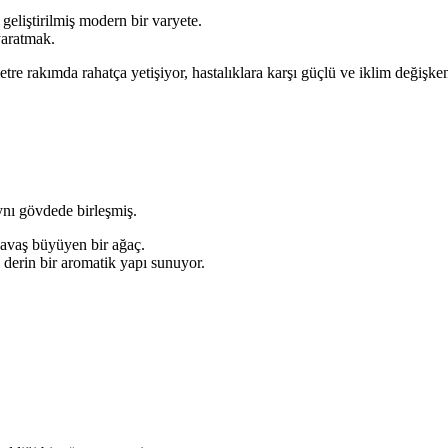
eliştirilmiş modern bir varyete.
yaratmak.
tre rakımda rahatça yetişiyor, hastalıklara karşı güçlü ve iklim değiş
ynı gövdede birleşmiş.
yavaş büyüyen bir ağaç.
 derin bir aromatik yapı sunuyor.